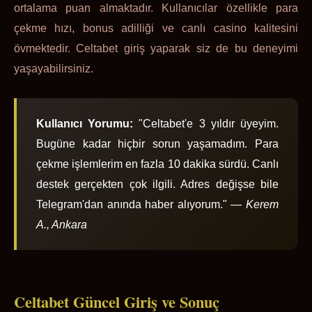
ortalama puan almaktadır. Kullanıcılar özellikle para
çekme hızı, bonus adilliği ve canlı casino kalitesini
övmektedir. Celtabet giriş yaparak siz de bu deneyimi
yaşayabilirsiniz.
Kullanıcı Yorumu:
"Celtabet'e 3 yıldır üyeyim.
Bugüne kadar hiçbir sorun yaşamadım. Para
çekme işlemlerim en fazla 10 dakika sürdü. Canlı
destek gerçekten çok ilgili. Adres değişse bile
Telegram'dan anında haber alıyorum." —
Kerem
A., Ankara
Celtabet Güncel Giriş ve Sonuç