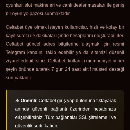
oyunları, slot makineleri ve canlı dealer masaları ile geniş
bir oyun yelpazesi sunmaktadır.
Celtabet üye olmak isteyen kullanıcılar, hızlı ve kolay bir
kayıt süreci ile dakikalar içinde hesaplarını oluşturabilirler.
Celtabet güncel adres bilgilerine ulaşmak için resmi
Telegram kanalını takip edebilir ya da sitemizi düzenli
ziyaret edebilirsiniz. Celtabet, kullanıcı memnuniyetini her
şeyin önünde tutarak 7 gün 24 saat aktif müşteri desteği
sunmaktadır.
⚠️ Önemli:
Celtabet giriş yap butonuna tıklayarak
anında güvenli bağlantı üzerinden hesabınıza
erişebilirsiniz. Tüm bağlantılar SSL şifrelemeli ve
güvenlik sertifikalıdır.