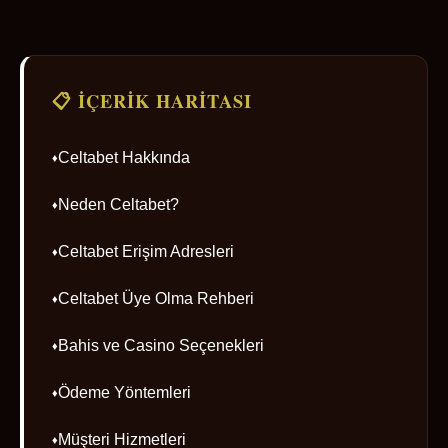
📋 İÇERIK HARITASI
Celtabet Hakkında
Neden Celtabet?
Celtabet Erişim Adresleri
Celtabet Üye Olma Rehberi
Bahis ve Casino Seçenekleri
Ödeme Yöntemleri
Müşteri Hizmetleri