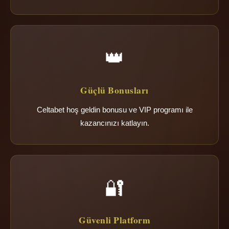
👑
Güçlü Bonusları
Celtabet hoş geldin bonusu ve VIP programı ile
kazancınızı katlayın.
🔐
Güvenli Platform