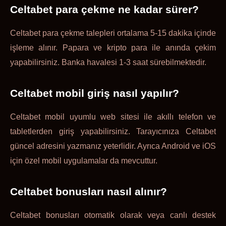
Celtabet para çekme ne kadar sürer?
Celtabet para çekme talepleri ortalama 5-15 dakika içinde
işleme alınır. Papara ve kripto para ile anında çekim
yapabilirsiniz. Banka havalesi 1-3 saat sürebilmektedir.
Celtabet mobil giriş nasıl yapılır?
Celtabet mobil uyumlu web sitesi ile akıllı telefon ve
tabletlerden giriş yapabilirsiniz. Tarayıcınıza Celtabet
güncel adresini yazmanız yeterlidir. Ayrıca Android ve iOS
için özel mobil uygulamalar da mevcuttur.
Celtabet bonusları nasıl alınır?
Celtabet bonusları otomatik olarak veya canlı destek