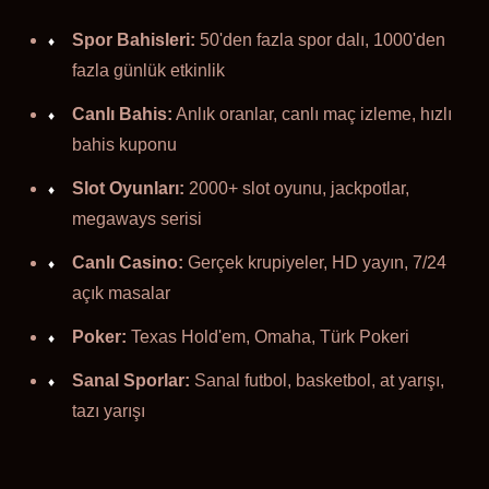
Spor Bahisleri:
50'den fazla spor dalı, 1000'den
fazla günlük etkinlik
Canlı Bahis:
Anlık oranlar, canlı maç izleme, hızlı
bahis kuponu
Slot Oyunları:
2000+ slot oyunu, jackpotlar,
megaways serisi
Canlı Casino:
Gerçek krupiyeler, HD yayın, 7/24
açık masalar
Poker:
Texas Hold'em, Omaha, Türk Pokeri
Sanal Sporlar:
Sanal futbol, basketbol, at yarışı,
tazı yarışı