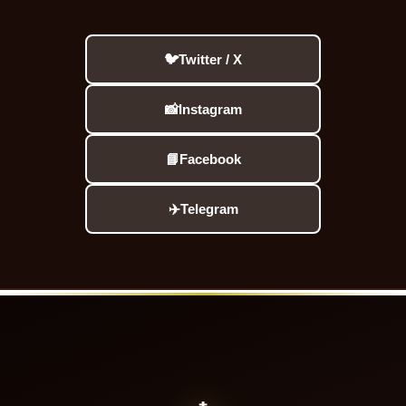
🐦
Twitter / X
📸
Instagram
📘
Facebook
✈️
Telegram