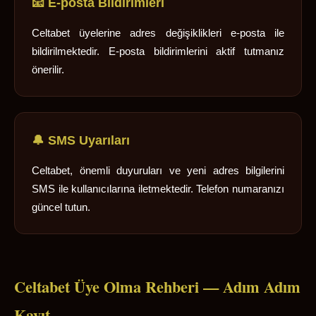
📧 E-posta Bildirimleri
Celtabet üyelerine adres değişiklikleri e-posta ile
bildirilmektedir. E-posta bildirimlerini aktif tutmanız
önerilir.
🔔 SMS Uyarıları
Celtabet, önemli duyuruları ve yeni adres bilgilerini
SMS ile kullanıcılarına iletmektedir. Telefon numaranızı
güncel tutun.
Celtabet Üye Olma Rehberi — Adım Adım
Kayıt