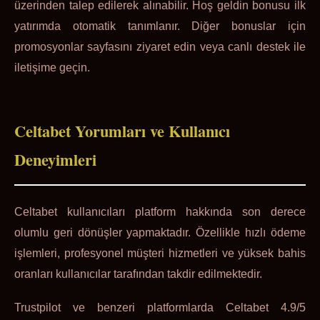
üzerinden talep edilerek alınabilir. Hoş geldin bonusu ilk
yatırımda otomatik tanımlanır. Diğer bonuslar için
promosyonlar sayfasını ziyaret edin veya canlı destek ile
iletişime geçin.
Celtabet Yorumları ve Kullanıcı
Deneyimleri
Celtabet kullanıcıları platform hakkında son derece
olumlu geri dönüşler yapmaktadır. Özellikle hızlı ödeme
işlemleri, profesyonel müşteri hizmetleri ve yüksek bahis
oranları kullanıcılar tarafından takdir edilmektedir.
Trustpilot ve benzeri platformlarda Celtabet 4.9/5