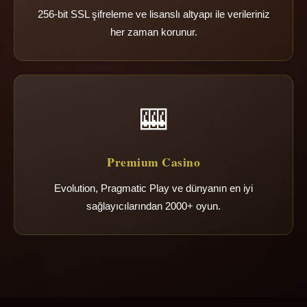
256-bit SSL şifreleme ve lisanslı altyapı ile verileriniz
her zaman korunur.
🎰
Premium Casino
Evolution, Pragmatic Play ve dünyanın en iyi
sağlayıcılarından 2000+ oyun.