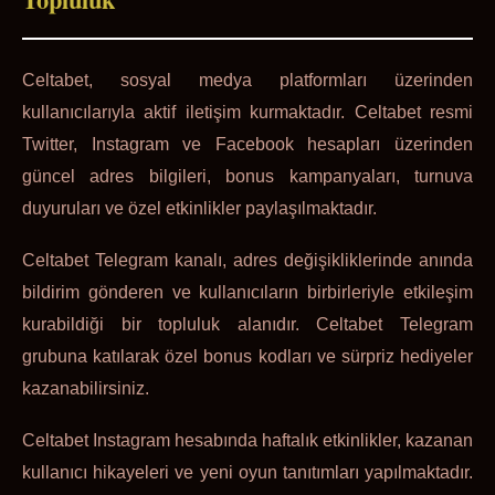
Celtabet, sosyal medya platformları üzerinden
kullanıcılarıyla aktif iletişim kurmaktadır. Celtabet resmi
Twitter, Instagram ve Facebook hesapları üzerinden
güncel adres bilgileri, bonus kampanyaları, turnuva
duyuruları ve özel etkinlikler paylaşılmaktadır.
Celtabet Telegram kanalı, adres değişikliklerinde anında
bildirim gönderen ve kullanıcıların birbirleriyle etkileşim
kurabildiği bir topluluk alanıdır. Celtabet Telegram
grubuna katılarak özel bonus kodları ve sürpriz hediyeler
kazanabilirsiniz.
Celtabet Instagram hesabında haftalık etkinlikler, kazanan
kullanıcı hikayeleri ve yeni oyun tanıtımları yapılmaktadır.