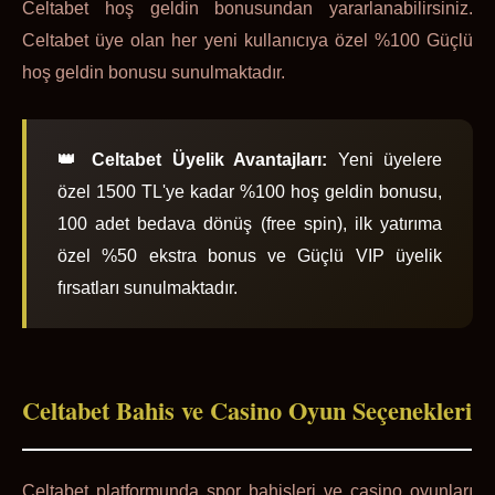
Celtabet hoş geldin bonusundan yararlanabilirsiniz.
Celtabet üye olan her yeni kullanıcıya özel %100 Güçlü
hoş geldin bonusu sunulmaktadır.
👑 Celtabet Üyelik Avantajları:
Yeni üyelere
özel 1500 TL'ye kadar %100 hoş geldin bonusu,
100 adet bedava dönüş (free spin), ilk yatırıma
özel %50 ekstra bonus ve Güçlü VIP üyelik
fırsatları sunulmaktadır.
Celtabet Bahis ve Casino Oyun Seçenekleri
Celtabet platformunda spor bahisleri ve casino oyunları